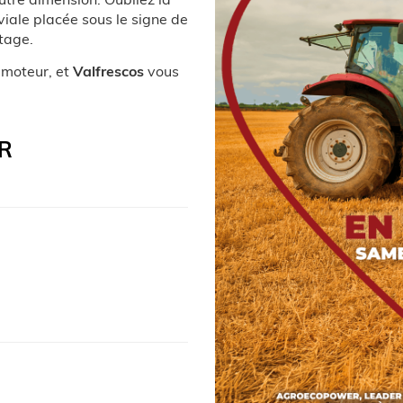
viale placée sous le signe de
tage.
n moteur, et
Valfrescos
vous
R