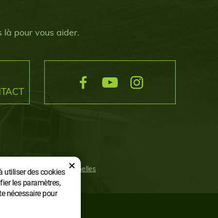
 là pour vous aider.
NTACT
×
ment des données personnelles
à utiliser des cookies
fier les paramètres,
ste nécessaire pour