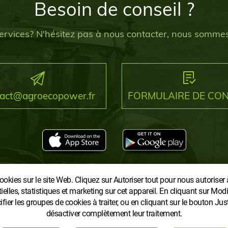
Besoin de conseil ?
ervices? N'hésitez pas à nous contacter, nous sommes
tact@agroecopower.fr
FORMULAIRE DE CO
nelles
Conditions générales
Retrait du consentement au traite
okies sur le site Web. Cliquez sur Autoriser tout pour nous autoriser 
tielles, statistiques et marketing sur cet appareil. En cliquant sur Modi
ier les groupes de cookies à traiter, ou en cliquant sur le bouton Ju
désactiver complètement leur traitement.