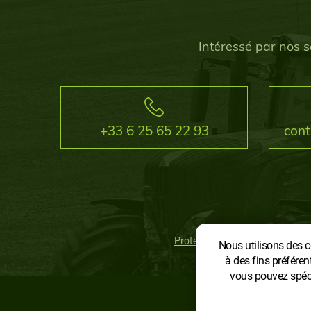
Intéressé par nos s
+33 6 25 65 22 93
con
Protection des données person
Nous utilisons des co
à des fins préféren
vous pouvez spécif