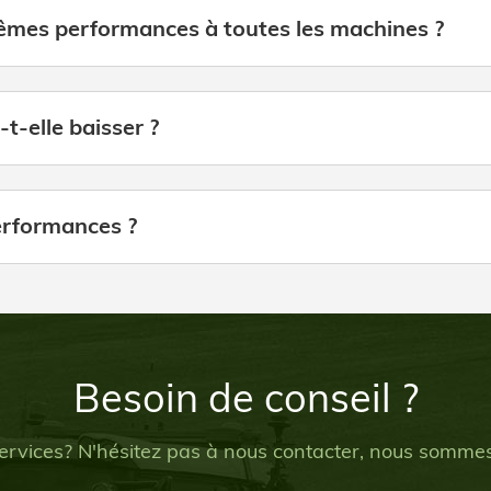
êmes performances à toutes les machines ?
-elle baisser ?
erformances ?
Besoin de conseil ?
ervices? N'hésitez pas à nous contacter, nous sommes