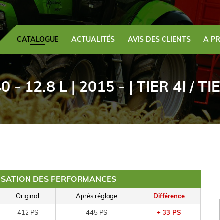
CATALOGUE
ACTUALITÉS
AVIS DES CLIENTS
A P
 - 12.8 L | 2015 - | TIER 4I / T
MISATION DES PERFORMANCES
Original
Après réglage
Différence
412 PS
445 PS
+ 33 PS