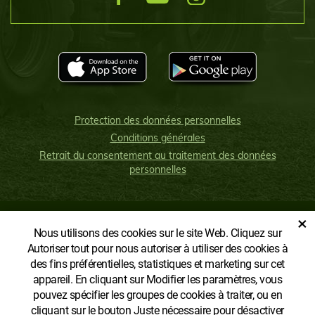
Protection des données personnelles
Conditions générales
Retrait du consentement au traitement des données
personnelles
×
Nous utilisons des cookies sur le site Web. Cliquez sur
AFFICHER LA VERSION CLASSIQUE
Autoriser tout pour nous autoriser à utiliser des cookies à
des fins préférentielles, statistiques et marketing sur cet
appareil. En cliquant sur Modifier les paramètres, vous
pouvez spécifier les groupes de cookies à traiter, ou en
cliquant sur le bouton Juste nécessaire pour désactiver