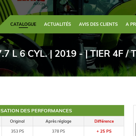
CATALOGUE
ACTUALITÉS
AVIS DES CLIENTS
A P
.7 L 6 CYL. | 2019 - | TIER 4F /
MISATION DES PERFORMANCES
Original
Après réglage
Différence
353 PS
378 PS
+ 25 PS