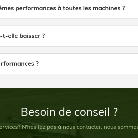
êmes performances à toutes les machines ?
-elle baisser ?
erformances ?
Besoin de conseil ?
ervices? N'hésitez pas à nous contacter, nous sommes