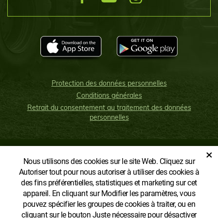
Protection des données personnelles
Conditions générales
Retrait du consentement au traitement des données
personnelles
×
Nous utilisons des cookies sur le site Web. Cliquez sur
AFFICHER LA VERSION CLASSIQUE
Autoriser tout pour nous autoriser à utiliser des cookies à
des fins préférentielles, statistiques et marketing sur cet
appareil. En cliquant sur Modifier les paramètres, vous
pouvez spécifier les groupes de cookies à traiter, ou en
cliquant sur le bouton Juste nécessaire pour désactiver