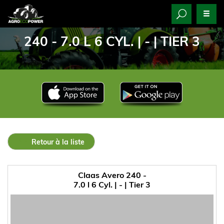
240 - 7.0 L 6 CYL. | - | TIER 3
Retour à la liste
Claas Avero 240 -
7.0 l 6 Cyl. | - | Tier 3