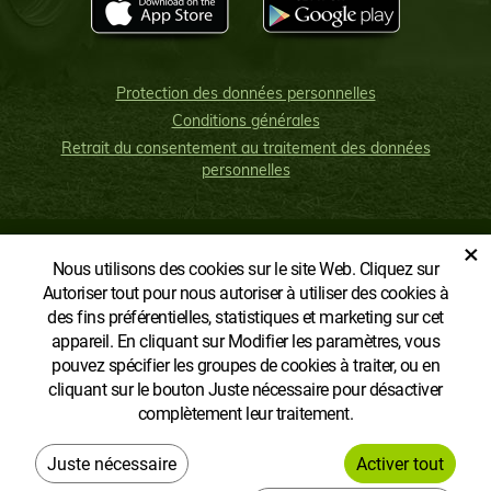
Protection des données personnelles
Conditions générales
Retrait du consentement au traitement des données
personnelles
×
Nous utilisons des cookies sur le site Web. Cliquez sur
AFFICHER LA VERSION CLASSIQUE
Autoriser tout pour nous autoriser à utiliser des cookies à
des fins préférentielles, statistiques et marketing sur cet
appareil. En cliquant sur Modifier les paramètres, vous
pouvez spécifier les groupes de cookies à traiter, ou en
cliquant sur le bouton Juste nécessaire pour désactiver
complètement leur traitement.
Copyright © AGROECOPOWER FR
Créé