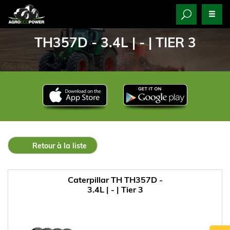
TH357D - 3.4L | - | TIER 3
Retour à la liste
Caterpillar TH TH357D -
3.4L | - | Tier 3