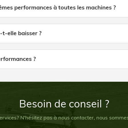
êmes performances à toutes les machines ?
-elle baisser ?
erformances ?
Besoin de conseil ?
ervices? N'hésitez pas à nous contacter, nous sommes