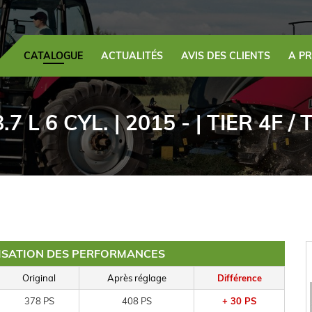
CATALOGUE
ACTUALITÉS
AVIS DES CLIENTS
A P
.7 L 6 CYL. | 2015 - | TIER 4F /
MISATION DES PERFORMANCES
Original
Après réglage
Différence
378 PS
408 PS
+ 30 PS