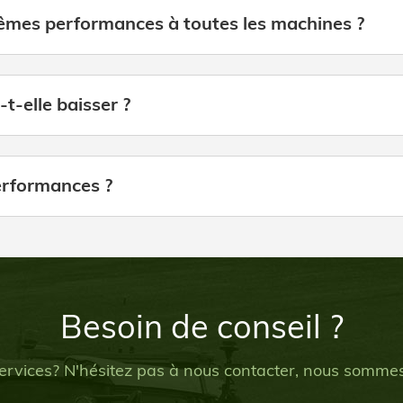
êmes performances à toutes les machines ?
-elle baisser ?
erformances ?
Besoin de conseil ?
ervices? N'hésitez pas à nous contacter, nous sommes