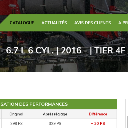
CATALOGUE
ACTUALITÉS
AVIS DES CLIENTS
A P
 6.7 L 6 CYL. | 2016 - | TIER 4F
MISATION DES PERFORMANCES
Original
Après réglage
Différence
299 PS
329 PS
+ 30 PS